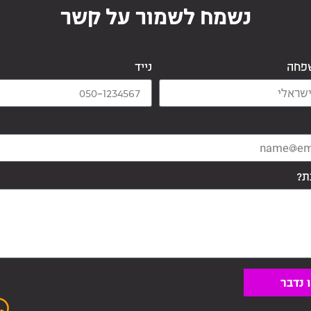
נשמח לשמור על קשר​
פחה
נייד
ת?
 נדבר